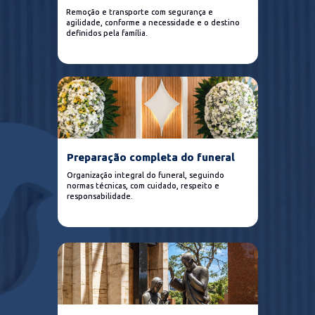
Translado terrestre e 
Remoção e transporte com segurança e 
Remoção e transporte com segurança e 
aéreo
agilidade, conforme a necessidade e o destino 
agilidade, conforme a necessidade e o destino 
definidos pela família.
definidos pela família.
Remoção e transporte com segurança e 
agilidade, conforme a necessidade e o 
destino definidos pela família.
Preparação completa do funeral
Preparação completa do funeral
Translado terrestre e 
Organização integral do funeral, seguindo 
Organização integral do funeral, seguindo 
aéreo
normas técnicas, com cuidado, respeito e 
normas técnicas, com cuidado, respeito e 
responsabilidade.
responsabilidade.
Remoção e transporte com segurança e 
agilidade, conforme a necessidade e o 
destino definidos pela família.