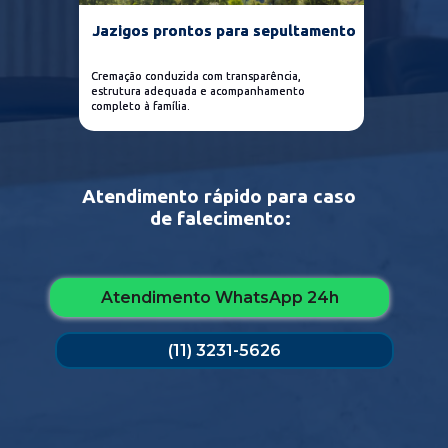
Jazigos prontos para sepultamento
Jazigos prontos para sepultamento
Translado terrestre e 
aéreo
Cremação conduzida com transparência, 
Cremação conduzida com transparência, 
estrutura adequada e acompanhamento 
estrutura adequada e acompanhamento 
completo à família.
completo à família.
Atendimento rápido para caso 
de falecimento:
Atendimento WhatsApp 24h
(11) 3231-5626