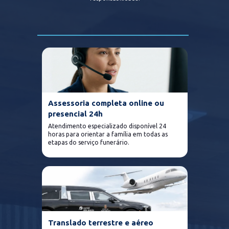
Assessoria completa online ou 
Assessoria completa online ou 
presencial 24h
presencial 24h
Atendimento especializado disponível 24 
horas para orientar a família em todas as 
Atendimento especializado disponível 24 
etapas do serviço funerário.
horas para orientar a família em todas as 
etapas do serviço funerário.
Remoção e transporte com segurança e 
agilidade, conforme a necessidade e o 
destino definidos pela família.
Translado terrestre e aéreo