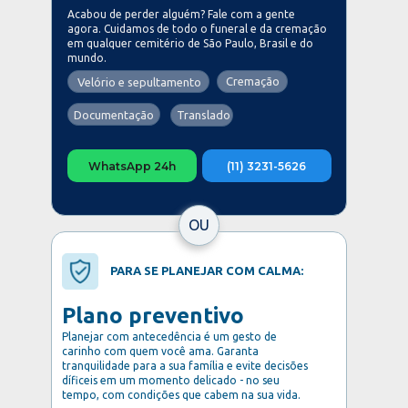
Acabou de perder alguém? Fale com a gente 
agora. Cuidamos de todo o funeral e da cremação 
em qualquer cemitério de São Paulo, Brasil e do 
mundo.
Cremação
Velório e sepultamento
Documentação
Translado
WhatsApp 24h
(11) 3231-5626
OU
PARA SE PLANEJAR COM CALMA:
Plano preventivo
Planejar com antecedência é um gesto de 
Chamada para ação!
carinho com quem você ama. Garanta 
tranquilidade para a sua família e evite decisões 
díficeis em um momento delicado - no seu 
tempo, com condições que cabem na sua vida. 